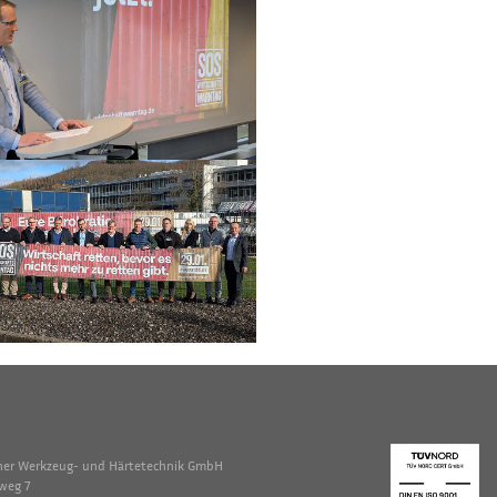
e
ner Werkzeug- und Härtetechnik GmbH
weg 7