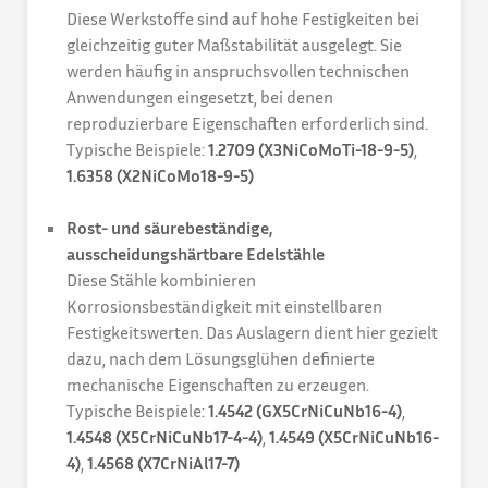
Diese Werkstoffe sind auf hohe Festigkeiten bei
gleichzeitig guter Maßstabilität ausgelegt. Sie
werden häufig in anspruchsvollen technischen
Anwendungen eingesetzt, bei denen
reproduzierbare Eigenschaften erforderlich sind.
Typische Beispiele:
1.2709 (X3NiCoMoTi-18-9-5)
,
1.6358 (X2NiCoMo18-9-5)
Rost- und säurebeständige,
ausscheidungshärtbare Edelstähle
Diese Stähle kombinieren
Korrosionsbeständigkeit mit einstellbaren
Festigkeitswerten. Das Auslagern dient hier gezielt
dazu, nach dem Lösungsglühen definierte
mechanische Eigenschaften zu erzeugen.
Typische Beispiele:
1.4542 (GX5CrNiCuNb16-4)
,
1.4548 (X5CrNiCuNb17-4-4)
,
1.4549 (X5CrNiCuNb16-
4)
,
1.4568 (X7CrNiAl17-7)